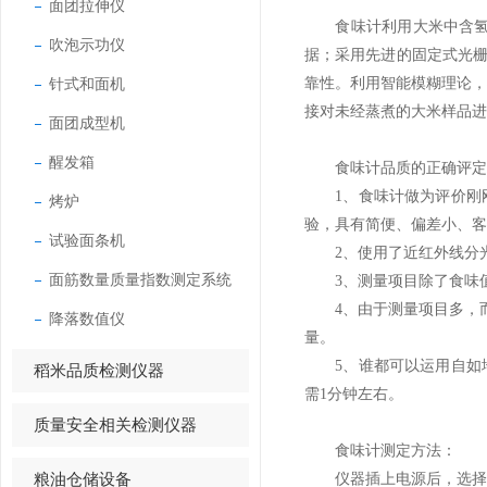
面团拉伸仪
食味计利用大米中含氢基团
吹泡示功仪
据；采用先进的固定式光栅
针式和面机
靠性。利用智能模糊理论
接对未经蒸煮的大米样品进
面团成型机
醒发箱
食味计品质的正确评定
1、食味计做为评价刚刚
烤炉
验，具有简便、偏差小、客
试验面条机
2、使用了近红外线分光
面筋数量质量指数测定系统
3、测量项目除了食味值
4、由于测量项目多，而且
降落数值仪
量。
5、谁都可以运用自如地
稻米品质检测仪器
需1分钟左右。
质量安全相关检测仪器
食味计测定方法：
粮油仓储设备
仪器插上电源后，选择相