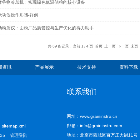
牌谷物冷却机：实现绿色低温储粮的核心设备
示功仪操作步骤-详解
动粉质仪：面粉厂品质管控与生产优化的得力助手
共 69 条记录，当前 1 / 4 页 首页 上一页
下一页
末页
闻资讯
产品展示
技术支持
资料下载
联系我们
网址：www.graininstru.cn
邮箱：info@graininstru.com
司
sitemap.xml
地址：北京市西城区百万庄大街11号
535
管理登陆