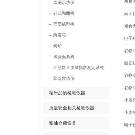
粮食
吹泡示功仪
针式和面机
面团
面团成型机
粮食
醒发箱
电子
烤炉
谷物
试验面条机
面团
面筋数量质量指数测定系统
谷物
降落数值仪
谷物
稻米品质检测仪器
小麦
质量安全相关检测仪器
小麦
粮油仓储设备
电子