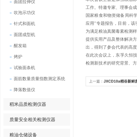
面团拉伸仪
工作。特邀专家、理事会成
吹泡示功仪
国家粮食和物资储备局科
针式和面机
应用”专题报告，目前，
为满足粮油真菌毒素检测
面团成型机
提供实用产品及整体解决
醒发箱
出，得到了参会代表的高度
在此次会议上，东孚久恒技
烤炉
检测新技术的研究背景、方
试验面条机
面筋数量质量指数测定系统
上一篇：
JXCD10a稻谷新
降落数值仪
稻米品质检测仪器
质量安全相关检测仪器
粮油仓储设备