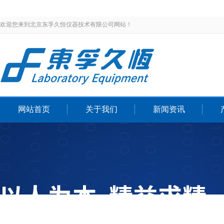
欢迎您来到北京东孚久恒仪器技术有限公司网站！
网站首页
关于我们
新闻资讯