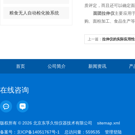
质评定，而且还可以确定面
粮食无人自动检化验系统
面团拉伸仪
主要应用
购、面粉加工、食品生产等
上一篇：
拉伸仪的实际应用性
首页
公司简介
新闻资讯
产
在线咨询
版权所有 © 2026 北京东孚久恒仪器技术有限公司
sitemap.xml
备案号：
京ICP备14051767号-1
总访问量：559535
管理登陆